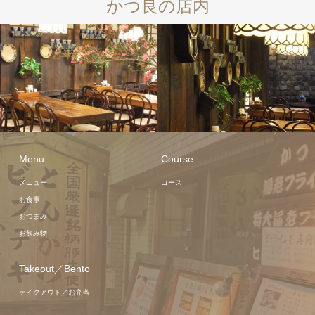
かつ良の店内
Menu
Course
メニュー
コース
お食事
おつまみ
お飲み物
Takeout／Bento
テイクアウト／お弁当