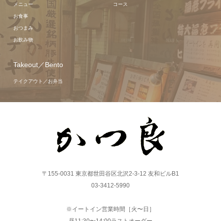
メニュー
コース
お食事
おつまみ
お飲み物
Takeout／Bento
テイクアウト／お弁当
〒155-0031 東京都世田谷区北沢2-3-12 友和ビルB1
03-3412-5990
※イートイン営業時間［火〜日］